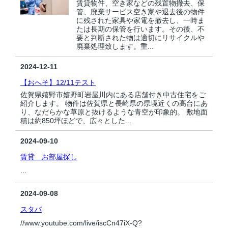
賃貸物件、空き家などの残置物撤去、保
管、廃棄サービス空き家や退去後の物件
に残された家具や家電を撤去し、一時ま
たは長期の保管を行います。その後、不
要と判断された物は適切にリサイクルや
廃棄処理致します。重...
2024-12-11
【おへそ】12/11テスト
佐賀県嬉野市嬉野町岩屋川内にある店舗付き中古住宅をご
紹介します。 物件は佐賀県と長崎県の県境近くの高台にあ
り、なだらかな草原と抜けるような青空が印象的。 敷地面
積は約850坪ほどで、広々とした...
2024-09-10
賃貸 お部屋探し
...
2024-09-08
スタバ
//www.youtube.com/live/iscCn47iX-Q?