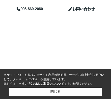
098-860-2080
お問い合わせ
〒160-0023
東京都新宿区西新宿２丁目6-1 新宿住友ビル 24階
営業時間：
9:45~19:00
定休日：
日曜日
Copyright(c) 株式会社Example Estate（WEB表示用） All Rights Reserved.
当サイトでは、お客様の当サイト利用状況把握、サービス向上検討を目的と
して、クッキー（Cookie）を使用しています。
詳しくは、当社の
「Cookieの取扱いについて」
をご確認ください。
閉じる