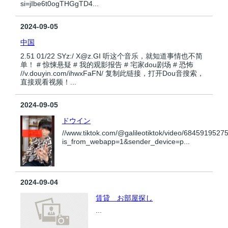
si=jIbe6t0ogTHGgTD4...
2024-09-05
中国
2.51 01/22 SYz:/ X@z.GI 听这个音乐，就知道事情也不简
单！ # 惊悚悬疑 # 我的观影报告 # 宅家dou剧场 # 恐怖
//v.douyin.com/ihwxFaFN/ 复制此链接，打开Dou音搜索，
直接观看视频！...
2024-09-05
ドウイン
//www.tiktok.com/@galileotiktok/video/684591952
is_from_webapp=1&sender_device=p...
2024-09-04
賃貸 お部屋探し
...